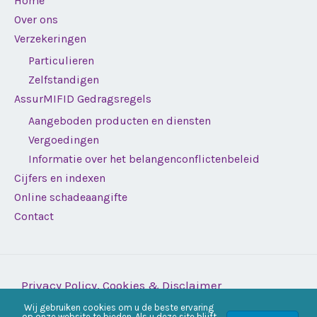
Home
Over ons
Verzekeringen
Particulieren
Zelfstandigen
AssurMIFID Gedragsregels
Aangeboden producten en diensten
Vergoedingen
Informatie over het belangenconflictenbeleid
Cijfers en indexen
Online schadeaangifte
Contact
Privacy Policy, Cookies & Disclaimer
Wij gebruiken cookies om u de beste ervaring
Copyright © 2026 Assurea | Ontwikkeld door
Webassur
op onze website te bieden. Als u deze site blijft