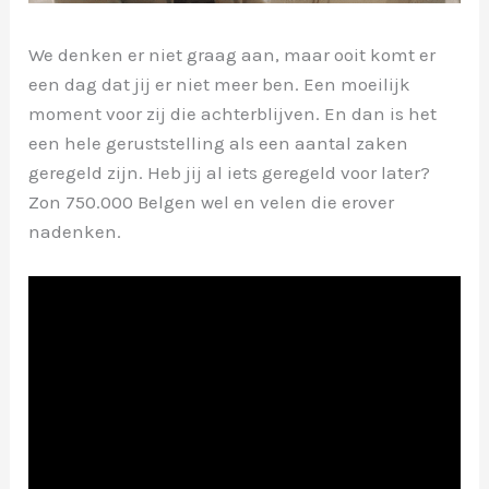
We denken er niet graag aan, maar ooit komt er
een dag dat jij er niet meer ben. Een moeilijk
moment voor zij die achterblijven. En dan is het
een hele geruststelling als een aantal zaken
geregeld zijn. Heb jij al iets geregeld voor later?
Zon 750.000 Belgen wel en velen die erover
nadenken.