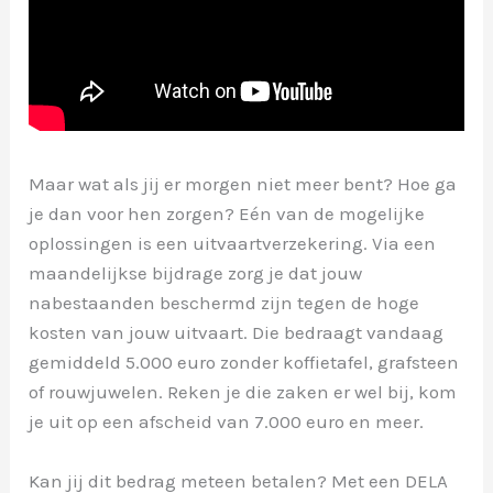
Maar wat als jij er morgen niet meer bent? Hoe ga
je dan voor hen zorgen? Eén van de mogelijke
oplossingen is een uitvaartverzekering. Via een
maandelijkse bijdrage zorg je dat jouw
nabestaanden beschermd zijn tegen de hoge
kosten van jouw uitvaart. Die bedraagt vandaag
gemiddeld 5.000 euro zonder koffietafel, grafsteen
of rouwjuwelen. Reken je die zaken er wel bij, kom
je uit op een afscheid van 7.000 euro en meer.
Kan jij dit bedrag meteen betalen? Met een DELA